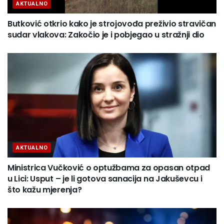
AKTUALNO
Butković otkrio kako je strojovođa preživio stravičan
sudar vlakova: Zakočio je i pobjegao u stražnji dio
AKTUALNO
Ministrica Vučković o optužbama za opasan otpad
u Lici: Usput – je li gotova sanacija na Jakuševcu i
što kažu mjerenja?