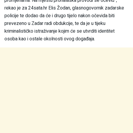
promjenama. Na mjestu pronalaska provodi se očevid”,
rekao je za 24sata.hr Elis Žodan, glasnogovornik zadarske
policije te dodao da će i drugo tijelo nakon očevida biti
prevezeno u Zadar radi obdukcije, te da je u tijeku
kriminalističko istraživanje kojim će se utvrditi identitet
osoba kao i ostale okolnosti ovog događaja.