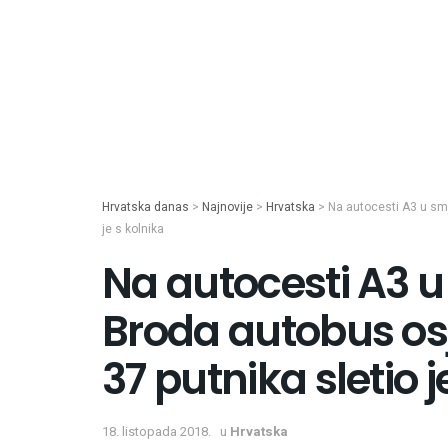
Hrvatska danas
>
Najnovije
>
Hrvatska
>
Na autocesti A3 u smj
je s kolnika
Na autocesti A3 
Broda autobus osj
37 putnika sletio j
18. listopada 2018.
u
Hrvatska