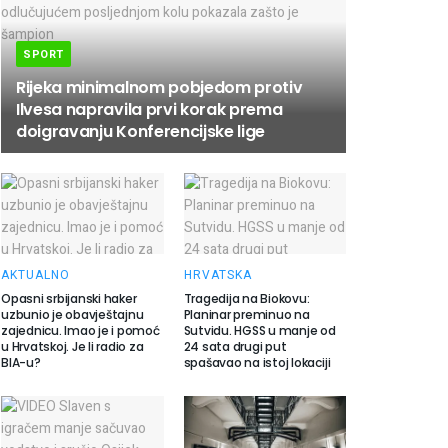
SPORT
Rijeka minimalnom pobjedom protiv
Ilvesa napravila prvi korak prema
doigravanju Konferencijske lige
AKTUALNO
HRVATSKA
Opasni srbijanski haker
Tragedija na Biokovu:
uzbunio je obavještajnu
Planinar preminuo na
zajednicu. Imao je i pomoć
Sutvidu. HGSS u manje od
u Hrvatskoj. Je li radio za
24 sata drugi put
BIA-u?
spašavao na istoj lokaciji