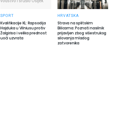
SPORT
HRVATSKA
Kvalifikacije KL: Rapsodija
Strava na splitskim
Hajduka u Vilniusu protiv
Bilicama: Poznati nasilnik
Žalgirisa i velika prednost
prijavljen zbog višestrukog
uoči uzvrata
silovanja mladog
zatvorenika