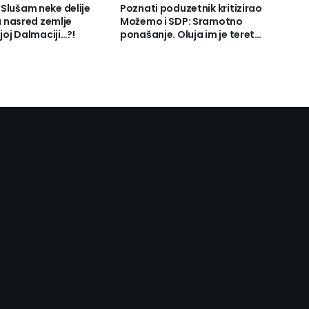
Slušam neke delije
Poznati poduzetnik kritizirao
ju nasred zemlje
Možemo i SDP: Sramotno
ojoj Dalmaciji…?!
ponašanje. Oluja im je teret…