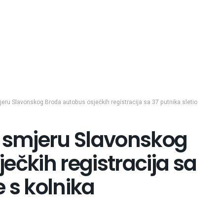
eru Slavonskog Broda autobus osječkih registracija sa 37 putnika sletio
u smjeru Slavonskog
ečkih registracija sa
e s kolnika