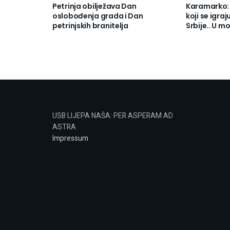
Petrinja obilježava Dan
Karamarko: 
oslobođenja grada i Dan
koji se igra
petrinjskih branitelja
Srbije.. U m
USB LIJEPA NAŠA: PER ASPERAM AD
ASTRA
Impressum