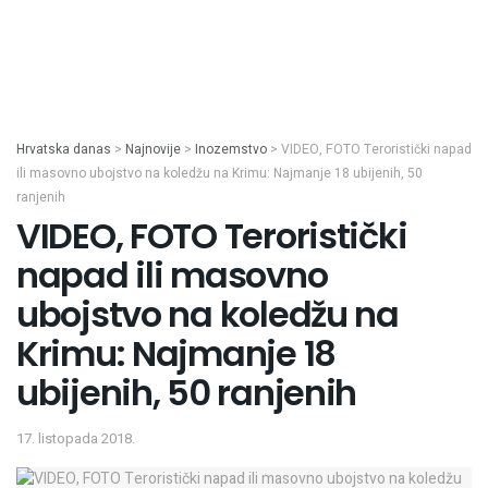
Hrvatska danas
>
Najnovije
>
Inozemstvo
>
VIDEO, FOTO Teroristički napad
ili masovno ubojstvo na koledžu na Krimu: Najmanje 18 ubijenih, 50
ranjenih
VIDEO, FOTO Teroristički
napad ili masovno
ubojstvo na koledžu na
Krimu: Najmanje 18
ubijenih, 50 ranjenih
17. listopada 2018.