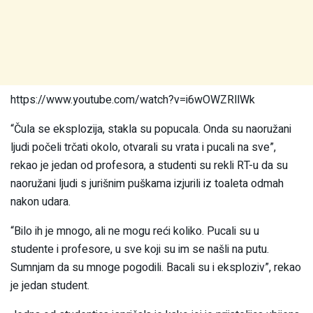
https://www.youtube.com/watch?v=i6wOWZRllWk
“Čula se eksplozija, stakla su popucala. Onda su naoružani
ljudi počeli trčati okolo, otvarali su vrata i pucali na sve”,
rekao je jedan od profesora, a studenti su rekli RT-u da su
naoružani ljudi s jurišnim puškama izjurili iz toaleta odmah
nakon udara.
“Bilo ih je mnogo, ali ne mogu reći koliko. Pucali su u
studente i profesore, u sve koji su im se našli na putu.
Sumnjam da su mnoge pogodili. Bacali su i eksploziv”, rekao
je jedan student.