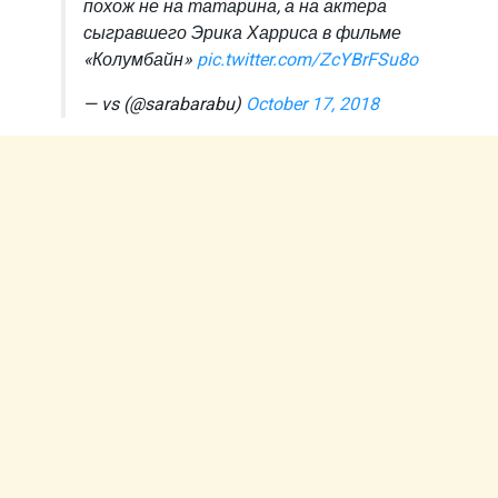
похож не на татарина, а на актера
сыгравшего Эрика Харриса в фильме
«Колумбайн»
pic.twitter.com/ZcYBrFSu8o
— vs (@sarabarabu)
October 17, 2018