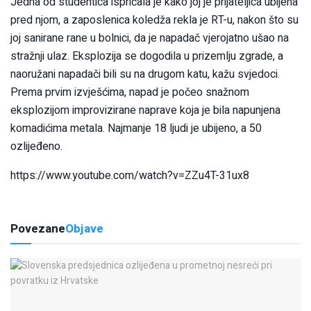
Jedna od studentica ispričala je kako joj je prijateljica ubijena
pred njom, a zaposlenica koledža rekla je RT-u, nakon što su
joj sanirane rane u bolnici, da je napadač vjerojatno ušao na
stražnji ulaz. Eksplozija se dogodila u prizemlju zgrade, a
naoružani napadači bili su na drugom katu, kažu svjedoci.
Prema prvim izvješćima, napad je počeo snažnom
eksplozijom improvizirane naprave koja je bila napunjena
komadićima metala. Najmanje 18 ljudi je ubijeno, a 50
ozlijeđeno.
https://www.youtube.com/watch?v=ZZu4T-31ux8
Povezane
Objave