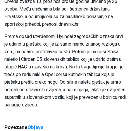
Crvena zvezda 13. prosinca prošle godine uhićeno je 26
osoba. Među uhićenima bila su i šestorica državljana
Hrvatske, a osumnjičeni su za nasilničko ponašanje na
sportskoj priredbi, prenosi dnevnik.hr.
Prema dosad utvrđenom, Hyundai zagrebačkih oznaka prvi
je udario u pješaka koji je iz samo njemu znanog razloga u
zoru, na osami, pretrčavao cestu. Potom je na nesretnika
naletio i Citroen C5 slovenskih tablica koji je udario zatim u
stupić HAC-a i završio na krovu. No tu tragediji nije kraj jer je
treća po redu naišla Opel corsa kutinskih tablica koja je
pješaku prešla preko nogu. Od siline naleta pješak je umro
odmah od stravičnih ozljeda, a osim njega, lakše je ozlijeđen
suputnik u slovenskom vozilu, koji je prevezen u bolnicu radi
sanacije ozljeda.
Povezane
Objave