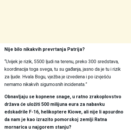
Nije bilo nikakvih prevrtanja Patrija?
“Uvijek je rizik, 5500 ljudi na terenu, preko 300 sredstava,
koordinacija toga svega, tu su gađanja, jasno da je tu i rizik
za ljude. Hvala Bogu, vježba je izvedena i po izvješću
nemamo nikakvih sigurnosnih incidenata.”
Obnavljaju se kopnene snage, u ratno zrakoplovstvo
država će uložiti 500 milijuna eura za nabavku
edskadrile F-16, helikoptere Kiowe, ali nije li apsurdno
da nam je kao izrazito pomorskoj zemlji Ratna
mornarica u najgorem stanju?