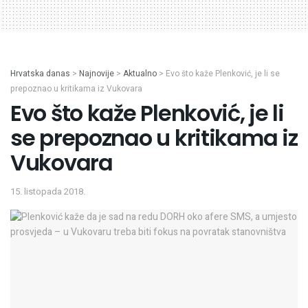
Hrvatska danas
>
Najnovije
>
Aktualno
>
Evo što kaže Plenković, je li se
prepoznao u kritikama iz Vukovara
Evo što kaže Plenković, je li
se prepoznao u kritikama iz
Vukovara
15. listopada 2018.