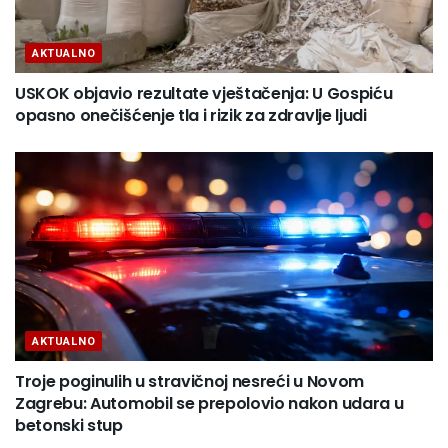
AKTUALNO
USKOK objavio rezultate vještačenja: U Gospiću
opasno onečišćenje tla i rizik za zdravlje ljudi
AKTUALNO
Troje poginulih u stravičnoj nesreći u Novom
Zagrebu: Automobil se prepolovio nakon udara u
betonski stup