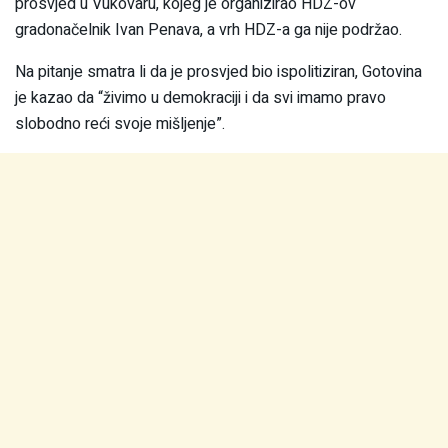
prosvjed u Vukovaru, kojeg je organizirao HDZ-ov
gradonačelnik Ivan Penava, a vrh HDZ-a ga nije podržao.
Na pitanje smatra li da je prosvjed bio ispolitiziran, Gotovina
je kazao da “živimo u demokraciji i da svi imamo pravo
slobodno reći svoje mišljenje”.