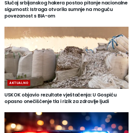
Slučaj srbijanskog hakera postao pitanje nacionalne
sigurnosti: Istraga otvorila sumnje na moguću
povezanost s BIA-om
AKTUALNO
USKOK objavio rezultate vještačenja: U Gospiću
opasno onečišćenje tla i rizik za zdravlje ljudi