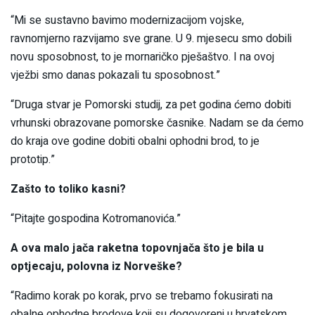
“Mi se sustavno bavimo modernizacijom vojske,
ravnomjerno razvijamo sve grane. U 9. mjesecu smo dobili
novu sposobnost, to je mornaričko pješaštvo. I na ovoj
vježbi smo danas pokazali tu sposobnost.”
“Druga stvar je Pomorski studij, za pet godina ćemo dobiti
vrhunski obrazovane pomorske časnike. Nadam se da ćemo
do kraja ove godine dobiti obalni ophodni brod, to je
prototip.”
Zašto to toliko kasni?
“Pitajte gospodina Kotromanovića.”
A ova malo jača raketna topovnjača što je bila u
optjecaju, polovna iz Norveške?
“Radimo korak po korak, prvo se trebamo fokusirati na
obalne ophodne brodove koji su dogovoreni u hrvatskom