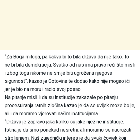
“Za Boga miloga, pa kakva bi to bila država da nije tako. To
ne bi bila demokracija. Svatko od nas ima pravo reći što misli
i zbog toga nikome ne smije biti ugrožena njegova
sigurnost”, kazao je Gotovina te dodao kako nije mogao ići
jer je bio na moru i radio svoj posao.
Na pitanje misli li da su institucije zakazale po pitanju
procesuiranja ratnih zločina kazao je da se uvijek može bolje,
ali i da moramo vjerovati našim institucijama.
“Država je zapravo jaka koliko su jake njezine institucije.
Istina je da smo ponekad nesretni, ali moramo se naoružati
strpljenjem. Naš zajednički interes je da svaki čovjek koji