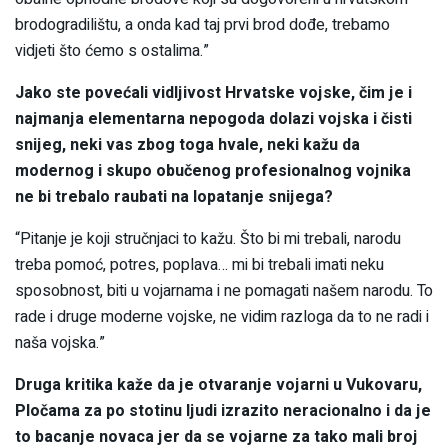
brodogradilištu, a onda kad taj prvi brod dođe, trebamo
vidjeti što ćemo s ostalima.”
Jako ste povećali vidljivost Hrvatske vojske, čim je i
najmanja elementarna nepogoda dolazi vojska i čisti
snijeg, neki vas zbog toga hvale, neki kažu da
modernog i skupo obučenog profesionalnog vojnika
ne bi trebalo raubati na lopatanje snijega?
“Pitanje je koji stručnjaci to kažu. Što bi mi trebali, narodu
treba pomoć, potres, poplava… mi bi trebali imati neku
sposobnost, biti u vojarnama i ne pomagati našem narodu. To
rade i druge moderne vojske, ne vidim razloga da to ne radi i
naša vojska.”
Druga kritika kaže da je otvaranje vojarni u Vukovaru,
Pločama za po stotinu ljudi izrazito neracionalno i da je
to bacanje novaca jer da se vojarne za tako mali broj