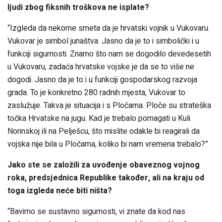
ljudi zbog fiksnih troškova ne isplate?
“Izgleda da nekome smeta da je hrvatski vojnik u Vukovaru.
Vukovar je simbol junaštva. Jasno da je to i simbolički i u
funkciji sigurnosti. Znamo što nam se dogodilo devedesetih
u Vukovaru, zadaća hrvatske vojske je da se to više ne
dogodi. Jasno da je to i u funkciji gospodarskog razvoja
grada. To je konkretno 280 radnih mjesta, Vukovar to
zaslužuje. Takva je situacija i s Pločama. Ploče su strateška
točka Hrvatske na jugu. Kad je trebalo pomagati u Kuli
Norinskoj ili na Pelješcu, što mislite odakle bi reagirali da
vojska nije bila u Pločama, koliko bi nam vremena trebalo?”
Jako ste se založili za uvođenje obaveznog vojnog
roka, predsjednica Republike također, ali na kraju od
toga izgleda neće biti ništa?
“Bavimo se sustavno sigurnosti, vi znate da kod nas