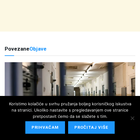
Povezane
Objave
Koristimo kolačiće u svrhu pružanja boljeg korisničkog iskustva
na stranici. Ukoliko nastavite s pregledavanjem ove stranice
pretpostavit ćemo da se slažete s tim.
AKTUALNO
PRIHVAĆAM
PROČITAJ VIŠE
Slučaj srbijanskog hakera postao pitanje nacionalne