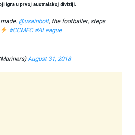
 igra u prvoj australskoj diviziji.
s made.
@usainbolt
, the footballer, steps
.
#CCMFC
#ALeague
CMariners)
August 31, 2018