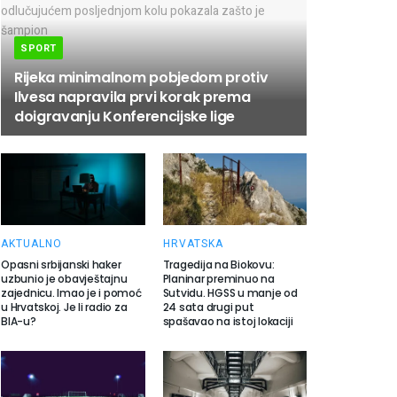
SPORT
Rijeka minimalnom pobjedom protiv
Ilvesa napravila prvi korak prema
doigravanju Konferencijske lige
AKTUALNO
HRVATSKA
Opasni srbijanski haker
Tragedija na Biokovu:
uzbunio je obavještajnu
Planinar preminuo na
zajednicu. Imao je i pomoć
Sutvidu. HGSS u manje od
u Hrvatskoj. Je li radio za
24 sata drugi put
BIA-u?
spašavao na istoj lokaciji