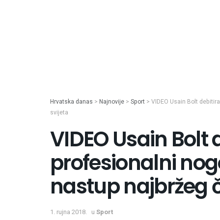
Hrvatska danas
>
Najnovije
>
Sport
>
VIDEO Usain Bolt debitir
svijeta
VIDEO Usain Bolt 
profesionalni nog
nastup najbržeg č
1. rujna 2018.
u
Sport