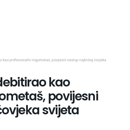
ao kao profesionalni nogometaš, povijesni nastup najbržeg čovjeka
debitirao kao
ometaš, povijesni
ovjeka svijeta