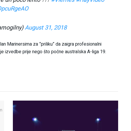
zOpcuRgeAO
amogilny)
August 31, 2018
lan Marinersima za ”priliku” da zaigra profesionalni
 izvedbe prije nego što počne australska A-liga 19.