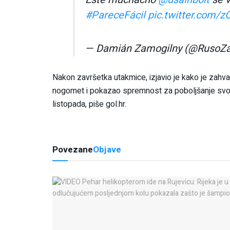
#PareceFácil
pic.twitter.com/
— Damián Zamogilny (@RusoZ
Nakon završetka utakmice, izjavio je kako je zahva
nogomet i pokazao spremnost za poboljšanje svoje
listopada, piše gol.hr.
Povezane
Objave