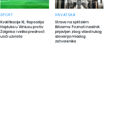
SPORT
HRVATSKA
Kvalifikacije KL: Rapsodija
Strava na splitskim
Hajduka u Vilniusu protiv
Bilicama: Poznati nasilnik
Žalgirisa i velika prednost
prijavljen zbog višestrukog
uoči uzvrata
silovanja mladog
zatvorenika