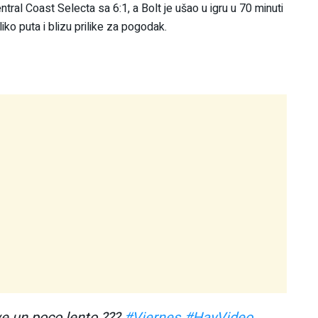
Central Coast Selecta sa 6:1, a Bolt je ušao u igru u 70 minuti
ko puta i blizu prilike za pogodak.
e un poco lento ???
#Viernes
#HayVideo