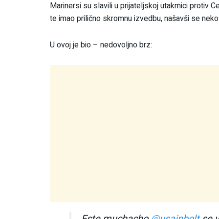
Marinersi su slavili u prijateljskoj utakmici protiv 
te imao prilično skromnu izvedbu, našavši se nekoli
U ovoj je bio – nedovoljno brz:
Este muchacho
@usainbolt
se v