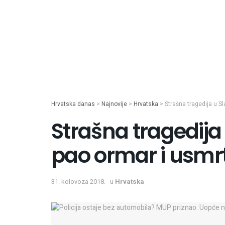
Hrvatska danas
>
Najnovije
>
Hrvatska
>
Strašna tragedija u Sl
Strašna tragedija 
pao ormar i usmr
31. kolovoza 2018.
u
Hrvatska