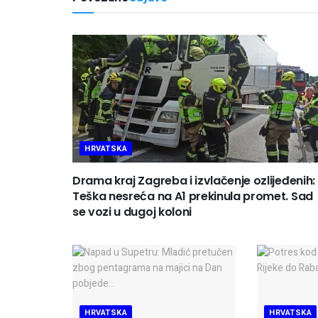
HRVATSKA
Drama kraj Zagreba i izvlačenje ozlijeđenih:
Teška nesreća na A1 prekinula promet. Sad
se vozi u dugoj koloni
HRVATSKA
HRVATSKA