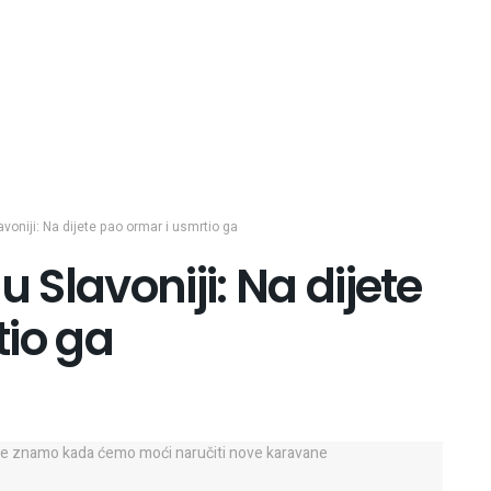
avoniji: Na dijete pao ormar i usmrtio ga
u Slavoniji: Na dijete
tio ga