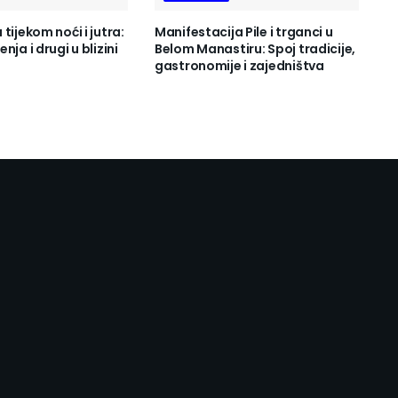
tijekom noći i jutra:
Manifestacija Pile i trganci u
nja i drugi u blizini
Belom Manastiru: Spoj tradicije,
gastronomije i zajedništva