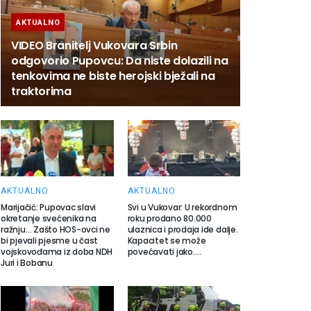
AKTUALNO
VIDEO Branitelj Vukovara Srbin
odgovorio Pupovcu: Da niste dolazili na
tenkovima ne biste herojski bježali na
traktorima
AKTUALNO
AKTUALNO
Marijačić: Pupovac slavi
Svi u Vukovar: U rekordnom
okretanje svećenika na
roku prodano 80.000
ražnju… Zašto HOS-ovci ne
ulaznica i prodaja ide dalje.
bi pjevali pjesme u čast
Kapacitet se može
vojskovođama iz doba NDH
povećavati jako….
Juri i Bobanu