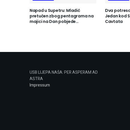
Napad u Supetru: Mladić
Dva potresa 
pretučen zbog pentagrama na
Jedan kod Se
majici na Dan pobjede…
Cavtata
USB LIJEPA NAŠA: PER ASPERAM AD
ASTRA
Impressum