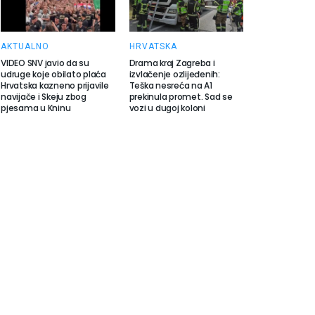
AKTUALNO
HRVATSKA
VIDEO SNV javio da su
Drama kraj Zagreba i
udruge koje obilato plaća
izvlačenje ozlijeđenih:
Hrvatska kazneno prijavile
Teška nesreća na A1
navijače i Skeju zbog
prekinula promet. Sad se
pjesama u Kninu
vozi u dugoj koloni