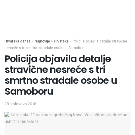
Hrvatska danas
>
Najnovije
>
Hrvatska
>
Policija objavila detalje stravične
nesreće s tri smrtno stradale osobe u Samoboru
Policija objavila detalje
stravične nesreće s tri
smrtno stradale osobe u
Samoboru
28. kolovoza 2018.