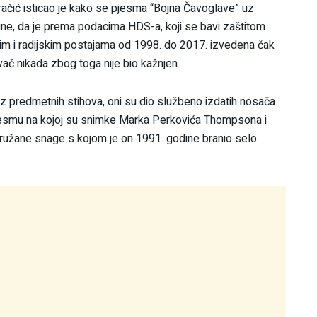
čić isticao je kako se pjesma “Bojna Čavoglave” uz
ine, da je prema podacima HDS-a, koji se bavi zaštitom
skim i radijskim postajama od 1998. do 2017. izvedena čak
evač nikada zbog toga nije bio kažnjen.
z predmetnih stihova, oni su dio službeno izdatih nosača
jesmu na kojoj su snimke Marka Perkovića Thompsona i
ružane snage s kojom je on 1991. godine branio selo