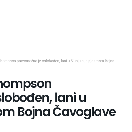
Thompson pravomoćno je oslobođen, lani u Slunju nije pjesmom Bojna
Thompson
lobođen, lani u
mom Bojna Čavoglave