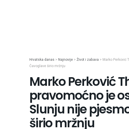
Hrvatska danas
>
Najnovije
>
Život i zabava
>
Marko Perković 
Čavoglave širio mržnju
Marko Perković 
pravomoćno je os
Slunju nije pjes
širio mržnju