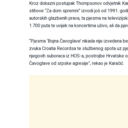
Kroz dokazni postupak Thompsonov odvjetnik Kara
stihove “Za dom spremni” izvodi još od 1991. god
autorskih glazbenih prava, ta pjesma na televizij
1.700 puta te uvijek na koncertima uživo, ali da pj
“Pjesma ‘Bojna Čavoglave’ nikada nije izvedena be
zvuka Croatia Recordsa te službenog spota uz p
njegovih suboraca iz HOS-a, postrojbe Hrvatske o
Čavoglave od srpske agresije”, rekao je Karačić.