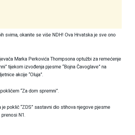
 bih svima, okanite se više NDH! Ova Hrvatska je sve ono
e pjevača Marka Perkovića Thompsona optužbi za remećenje
mni” tijekom izvođenja pjesme “Bojna Čavoglave” na
etnice akcije “Oluja”.
u pokličem “Za dom spremni”.
da je poklič “ZDS” sastavni dio stihova njegove pjesme
 prenosi N1.