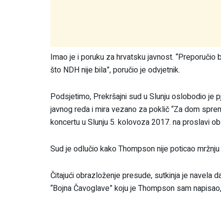
Imao je i poruku za hrvatsku javnost. “Preporučio
što NDH nije bila”, poručio je odvjetnik.
Podsjetimo, Prekršajni sud u Slunju oslobodio j
javnog reda i mira vezano za poklič “Za dom spre
koncertu u Slunju 5. kolovoza 2017. na proslavi oblj
Sud je odlučio kako Thompson nije poticao mržnj
Čitajući obrazloženje presude, sutkinja je navela 
“Bojna Čavoglave” koju je Thompson sam napisao,