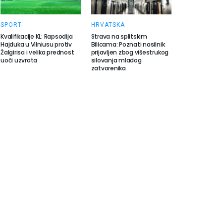
SPORT
HRVATSKA
Kvalifikacije KL: Rapsodija
Strava na splitskim
Hajduka u Vilniusu protiv
Bilicama: Poznati nasilnik
Žalgirisa i velika prednost
prijavljen zbog višestrukog
uoči uzvrata
silovanja mladog
zatvorenika