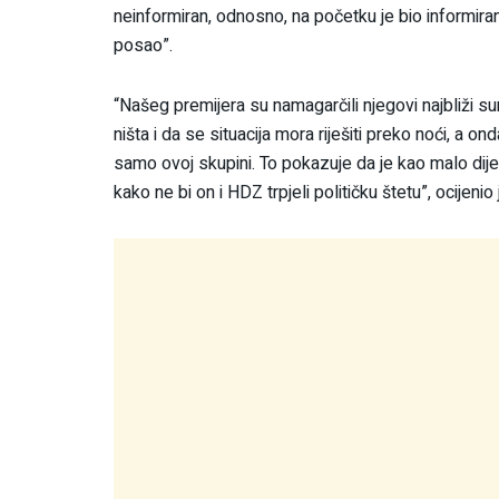
neinformiran, odnosno, na početku je bio informiran,
posao”.
“Našeg premijera su namagarčili njegovi najbliži 
ništa i da se situacija mora riješiti preko noći, a o
samo ovoj skupini. To pokazuje da je kao malo dije
kako ne bi on i HDZ trpjeli političku štetu”, ocijenio 