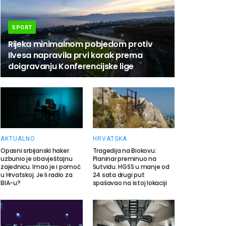
SPORT
Rijeka minimalnom pobjedom protiv
Ilvesa napravila prvi korak prema
doigravanju Konferencijske lige
AKTUALNO
HRVATSKA
Opasni srbijanski haker
Tragedija na Biokovu:
uzbunio je obavještajnu
Planinar preminuo na
zajednicu. Imao je i pomoć
Sutvidu. HGSS u manje od
u Hrvatskoj. Je li radio za
24 sata drugi put
BIA-u?
spašavao na istoj lokaciji