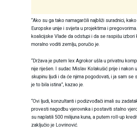
“Ako su ga tako namagarčili najbliži suradnici, ka
Europske unije i svijeta u projektima i pregovorima.
koalicijske Vlade da odstupi i da se raspišu izbori 
moralno voditi zemlju, poručio je.
“Država je putem lex Agrokor ušla u privatnu kompan
nije riješen. I sudac Mislav Kolakušić prije i nako
skupinu ljudi i da će njima pogodovati, i ja sam se
je to bila istina”, kazao je.
“Ovi ljudi, konzultanti i podizvođači imali su zadatak
provesti nagodbu vjerovnika i postaviti stalno vjerov
su naplatili 500 milijuna kuna, a putem roll-up kred
zaključio je Lovrinović.