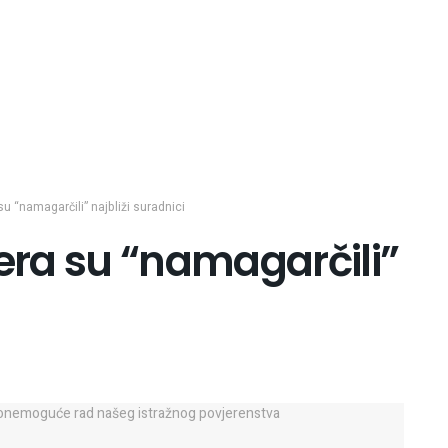
su “namagarčili” najbliži suradnici
jera su “namagarčili”