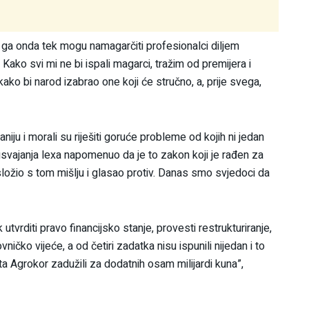
ko ga onda tek mogu namagarčiti profesionalci diljem
 Kako svi mi ne bi ispali magarci, tražim od premijera i
kako bi narod izabrao one koji će stručno, a, prije svega,
iju i morali su riješiti goruće probleme od kojih ni jedan
n usvajanja lexa napomenuo da je to zakon koji je rađen za
 složio s tom mišlju i glasao protiv. Danas smo svjedoci da
 utvrditi pravo financijsko stanje, provesti restrukturiranje,
ničko vijeće, a od četiri zadatka nisu ispunili nijedan i to
ita Agrokor zadužili za dodatnih osam milijardi kuna”,