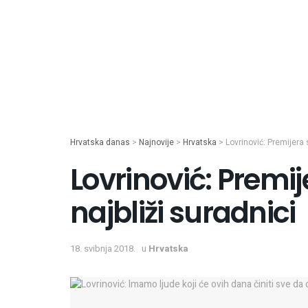
Hrvatska danas
>
Najnovije
>
Hrvatska
>
Lovrinović: Premijera 
Lovrinović: Premi
najbliži suradnici
18. svibnja 2018.
u
Hrvatska