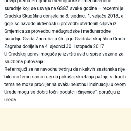
odvija prema Programu međugradske i međunarodne
suradnje koji se usvaja na GSGZ svake godine – recentni je
Gradska Skupština donijela na 8. sjednici, 1. veljače 2018., a
gdje se navode aktivnosti u provedbi utvrđenih ciljeva iz
Smjernica za provedbu međugradske i međunarodne
suradnje Grada Zagreba, a što ju je Gradska skupština Grada
Zagreba donijela na 4. sjednici 30. listopada 2017..
U Gradskoj upravi moguće je izvršiti uvid u spise vezane za
službena putovanja.
Referirajući se na navodnu tvrdnju da nikakvih sastanaka nije
bilo možemo samo reći da pokušaj skretanja pažnje s drugih
tema ne može proći jer na svaku neistinu i insinuaciju u ovom
Uredu mogu se dobiti točni podatci i činjenice”, poručuju iz
ureda.