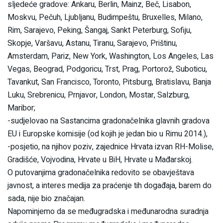
sljedeće gradove: Ankaru, Berlin, Mainz, Beč, Lisabon,
Moskvu, Pečuh, Ljubljanu, Budimpeštu, Bruxelles, Milano,
Rim, Sarajevo, Peking, Šangaj, Sankt Peterburg, Sofiju,
Skopje, Varšavu, Astanu, Tiranu, Sarajevo, Prištinu,
Amsterdam, Pariz, New York, Washington, Los Angeles, Las
Vegas, Beograd, Podgoricu, Trst, Prag, Portorož, Suboticu,
Tavankut, San Francisco, Toronto, Pitsburg, Bratislavu, Banja
Luku, Srebrenicu, Prnjavor, London, Mostar, Salzburg,
Maribor;
-sudjelovao na Sastancima gradonačelnika glavnih gradova
EU i Europske komisije (od kojih je jedan bio u Rimu 2014.),
-posjetio, na njihov poziv, zajednice Hrvata izvan RH-Molise,
Gradišće, Vojvodina, Hrvate u BiH, Hrvate u Mađarskoj.
O putovanjima gradonačelnika redovito se obavještava
javnost, a interes medija za praćenje tih događaja, barem do
sada, nije bio značajan.
Napominjemo da se međugradska i međunarodna suradnja