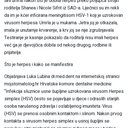
lani umrla nakon što je dobila herpes preko poljupca svojih
roditelja Shanea i Nicole Sifrit iz SAD-a. Liječnici su im rekli
da im je kćer inficirana meningitisom HSV-1 koji je uzrokovan
virusom herpesa. Umrla je u mukama. Jetra joj je otkazala,
imala je unutarnje krvarenje, a krv joj se nije zgrušnjavala.
Testiranje je kasnije pokazalo da roditelji nisu imali herpes
već ga je djevojčica dobila od nekog drugog, rodbine ili
prijatelja.
Što je herpes i kako se manifestira
Objašnjava Luka Lubina dr.med.dent na internetskoj stranici
mojstomatolog.hr Hrvatske komore dentalne medicine:
“Infekcija sluznice usne šupljine uzrokovana virusom Herpes
simplex (HSV) često se pojavljuje u djece i odraslih starijih
osoba narušenog zdravlja i oslabljenog imuniteta. Virus
(HSV) se prenosi osobnim kontaktom i slinom. Nakon prvog
kontakta s virusom herpes simplex u usnoj šupljini se