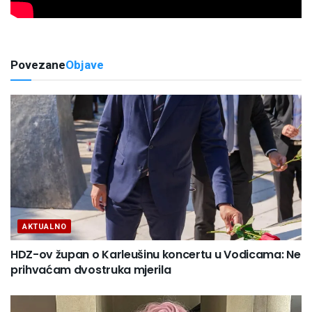
Povezane
Objave
AKTUALNO
HDZ-ov župan o Karleušinu koncertu u Vodicama: Ne
prihvaćam dvostruka mjerila