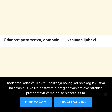
Odanost potomstvu, domovini….., vrhunac ljubavi
Koristimo kolačiće u svrhu pružanja boljeg korisničkog iskustva
na stranici. Ukoliko nastavite s pregledavanjem ove stranice
pretpostavit ćemo da se slažete s tim.
PRIHVAĆAM
PROČITAJ VIŠE