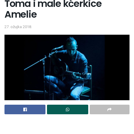
Toma i male kćerkice
Amelie
27. ožujka 2018.