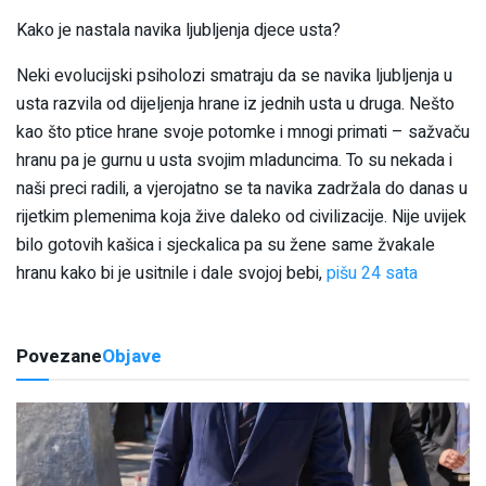
Kako je nastala navika ljubljenja djece usta?
Neki evolucijski psiholozi smatraju da se navika ljubljenja u
usta razvila od dijeljenja hrane iz jednih usta u druga. Nešto
kao što ptice hrane svoje potomke i mnogi primati – sažvaču
hranu pa je gurnu u usta svojim mladuncima. To su nekada i
naši preci radili, a vjerojatno se ta navika zadržala do danas u
rijetkim plemenima koja žive daleko od civilizacije. Nije uvijek
bilo gotovih kašica i sjeckalica pa su žene same žvakale
hranu kako bi je usitnile i dale svojoj bebi,
pišu 24 sata
Povezane
Objave