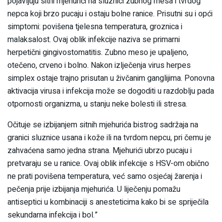
pojavljuju sitni mjehurići na sluznici zubnog mesa i tvrdog
nepca koji brzo pucaju i ostaju bolne ranice. Prisutni su i opći
simptomi: povišena tjelesna temperatura, groznica i
malaksalost. Ovaj oblik infekcije naziva se primarni
herpetični gingivostomatitis. Zubno meso je upaljeno,
otečeno, crveno i bolno. Nakon izlječenja virus herpes
simplex ostaje trajno prisutan u živčanim ganglijima. Ponovna
aktivacija virusa i infekcija može se dogoditi u razdoblju pada
otpornosti organizma, u stanju neke bolesti ili stresa.
Očituje se izbijanjem sitnih mjehurića bistrog sadržaja na
granici sluznice usana i kože ili na tvrdom nepcu, pri čemu je
zahvaćena samo jedna strana. Mjehurići ubrzo pucaju i
pretvaraju se u ranice. Ovaj oblik infekcije s HSV-om obično
ne prati povišena temperatura, već samo osjećaj žarenja i
pečenja prije izbijanja mjehurića. U liječenju pomažu
antiseptici u kombinaciji s anesteticima kako bi se spriječila
sekundarna infekcija i bol.”