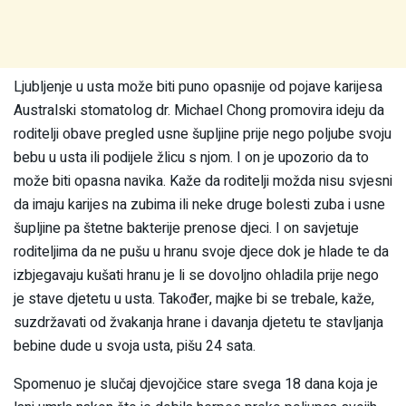
Ljubljenje u usta može biti puno opasnije od pojave karijesa
Australski stomatolog dr. Michael Chong promovira ideju da
roditelji obave pregled usne šupljine prije nego poljube svoju
bebu u usta ili podijele žlicu s njom. I on je upozorio da to
može biti opasna navika. Kaže da roditelji možda nisu svjesni
da imaju karijes na zubima ili neke druge bolesti zuba i usne
šupljine pa štetne bakterije prenose djeci. I on savjetuje
roditeljima da ne pušu u hranu svoje djece dok je hlade te da
izbjegavaju kušati hranu je li se dovoljno ohladila prije nego
je stave djetetu u usta. Također, majke bi se trebale, kaže,
suzdržavati od žvakanja hrane i davanja djetetu te stavljanja
bebine dude u svoja usta, pišu 24 sata.
Spomenuo je slučaj djevojčice stare svega 18 dana koja je