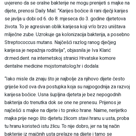
uvjereno da se oralne bakterije ne mogu prenijeti s majke na
dijete, prenosi Daily Mail. “Karijes bočice ili rani dječji karijes
se javlja u dobi od 6. do 8. mjeseca do 3. godine djetetova
života. To je agresivan oblik karijesa koji vrlo brzo uništava
mliječne zube. Uzrokuje ga kolonizacija bakterija, a posebno
Streptococcus mutans. Najčešći razlog ranog dječjeg
karijesa je nepažnja roditelja”, objasnila je Iva Klarić
dr.med.dent. na internetskoj stranici Hrvatske komore
dentalne medicine mojstomatolog.hr i dodala:
“Iako misle da znaju što je najbolje za njihovo dijete često
griješe kod ova dva postupka koja su najpogodnija za razvoj
karijesa bočice. Usna šupljina djeteta je bez nepogodnih
bakterija do trenutka dok se one ne prenesu. Prijenos je
najčešći s majke na dijete i to preko hrane. Naime, nerijetko
majka prije nego što djetetu žlicom stavi hranu u usta, proba
tu hranu koristeći istu žlicu. To nije dobro, jer na taj način
bakterije iz majčinih usta prelaze na dijete i tamo se