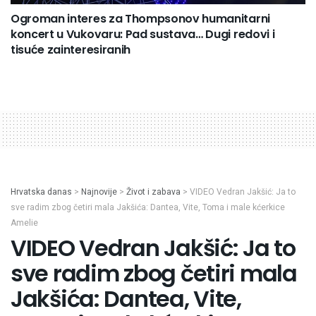
Ogroman interes za Thompsonov humanitarni
koncert u Vukovaru: Pad sustava… Dugi redovi i
tisuće zainteresiranih
Hrvatska danas
>
Najnovije
>
Život i zabava
>
VIDEO Vedran Jakšić: Ja to
sve radim zbog četiri mala Jakšića: Dantea, Vite, Toma i male kćerkice
Amelie
VIDEO Vedran Jakšić: Ja to
sve radim zbog četiri mala
Jakšića: Dantea, Vite,