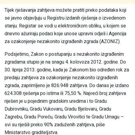
Tijek rješavanja zahtjeva možete pratiti preko podataka koji
se javno objavljuju u Registru izdanih rješenja o izvedenom
stanju. Registar se vodi u elektroničkom obliku, u kojem se
dnevno ažuriraju podaci koje unose upravni odjeli i Agencija
za ozakonjenje nezakonito izgrađenih zgrada (AZONIZ).
Podsjetimo, Zakon o postupanju s nezakonito izgrađenim
zgradama stupio je na snagu 4. kolovoza 2012. godine. Do
30. lipnja 2013. godine, kada je Zakonom bio određen rok za
predaju zahtjeva za ozakonjenje nezakonito izgrađenih
zgrada, zaprimljeno je 826.948 zahtjeva. Do danas je izdano
624.308 rješenja po istima ili 75,50 %. Najveći broj zahtjeva
riješen je u pojedinim gradskim uredima i to Gradu
Dubrovniku, Gradu Vukovaru, Gradu Bjelovaru, Gradu
Zagrebu, Gradu Poreču, Gradu Virovitici te Gradu Umagu –
svi su riješili preko 90% zaduženih zahtjeva, piše
Ministarstvo graditeljstva.