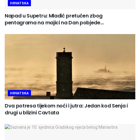
HRVATSKA
Napad u Supetru: Mladić pretučen zbog
pentagrama na majici na Dan pobjede…
HRVATSKA
Dva potresa tijekom noći i jutra: Jedan kod Senja i
drugi u blizini Cavtata