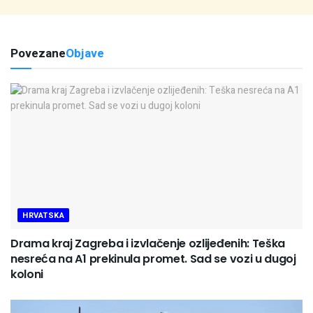
Povezane
Objave
HRVATSKA
Drama kraj Zagreba i izvlačenje ozlijeđenih: Teška
nesreća na A1 prekinula promet. Sad se vozi u dugoj
koloni