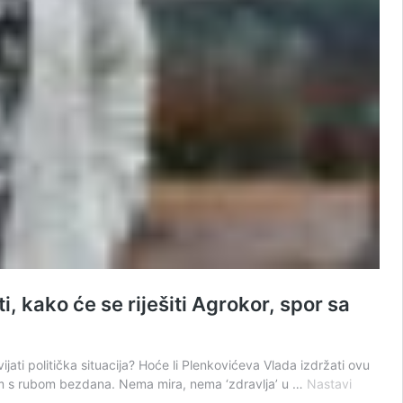
, kako će se riješiti Agrokor, spor sa
jati politička situacija? Hoće li Plenkovićeva Vlada izdržati ovu
jem s rubom bezdana. Nema mira, nema ‘zdravlja’ u …
Nastavi