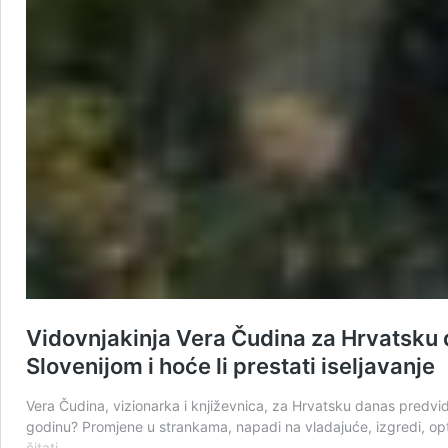
Vidovnjakinja Vera Čudina za Hrvatsku da
Slovenijom i hoće li prestati iseljavanje
Vera Čudina, vizionarka i književnica, za Hrvatsku danas predvidj
godinu? Promjene u strankama, napadi na vladajuće, izgredi, op
Vidovnjakinja
čitati