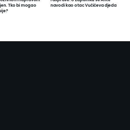
en. Tko bi mogao
navodi kao otac Vučićeva djeda
sije?