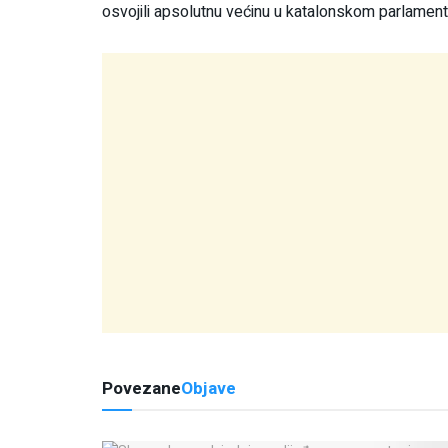
osvojili apsolutnu većinu u katalonskom parlamentu
Povezane
Objave