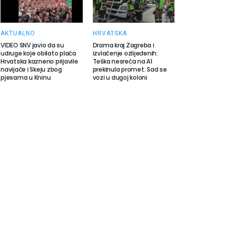
AKTUALNO
HRVATSKA
VIDEO SNV javio da su
Drama kraj Zagreba i
udruge koje obilato plaća
izvlačenje ozlijeđenih:
Hrvatska kazneno prijavile
Teška nesreća na A1
navijače i Skeju zbog
prekinula promet. Sad se
pjesama u Kninu
vozi u dugoj koloni