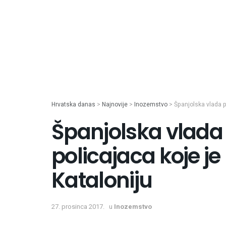
Hrvatska danas
>
Najnovije
>
Inozemstvo
>
Španjolska vlada p
Španjolska vlada 
policajaca koje j
Kataloniju
27. prosinca 2017.
u
Inozemstvo