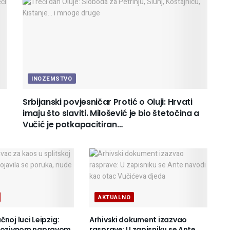
INOZEMSTVO
Srbijanski povjesničar Protić o Oluji: Hrvati
imaju što slaviti. Milošević je bio štetočina a
Vučić je potkapacitiran…
AKTUALNO
noj luci Leipzig:
Arhivski dokument izazvao
plozivnom napravom
rasprave: U zapisniku se Ante