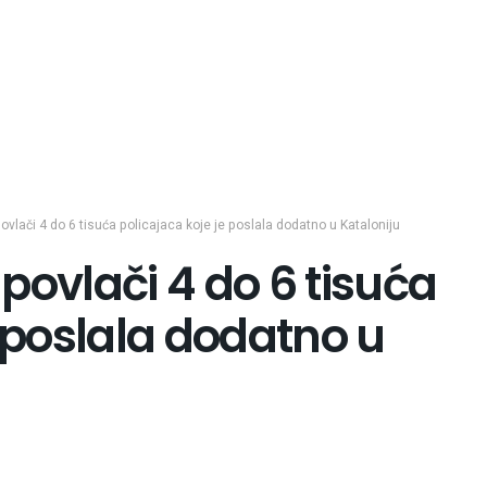
ovlači 4 do 6 tisuća policajaca koje je poslala dodatno u Kataloniju
povlači 4 do 6 tisuća
e poslala dodatno u