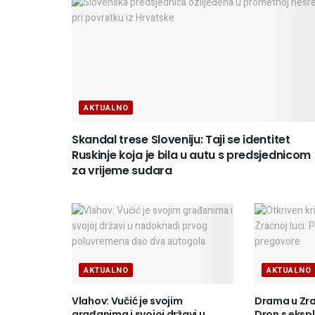
AKTUALNO
Skandal trese Sloveniju: Taji se identitet
Ruskinje koja je bila u autu s predsjednicom
za vrijeme sudara
AKTUALNO
AKTUALNO
Vlahov: Vučić je svojim
Drama u Zrač
građanima i svojoj državi u
Dron s eks