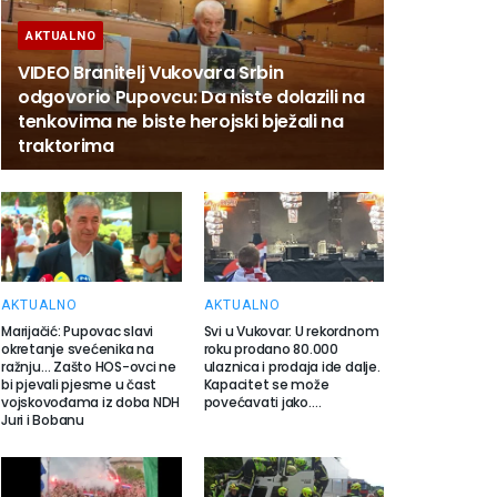
AKTUALNO
VIDEO Branitelj Vukovara Srbin
odgovorio Pupovcu: Da niste dolazili na
tenkovima ne biste herojski bježali na
traktorima
AKTUALNO
AKTUALNO
Marijačić: Pupovac slavi
Svi u Vukovar: U rekordnom
okretanje svećenika na
roku prodano 80.000
ražnju… Zašto HOS-ovci ne
ulaznica i prodaja ide dalje.
bi pjevali pjesme u čast
Kapacitet se može
vojskovođama iz doba NDH
povećavati jako….
Juri i Bobanu